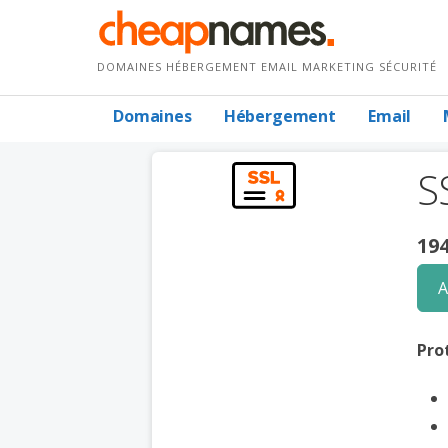
Passer
au
contenu
DOMAINES HÉBERGEMENT EMAIL MARKETING SÉCURITÉ
Domaines
Hébergement
Email
S
194
A
Pro