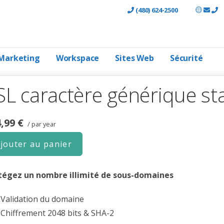
(480) 624-2500
Marketing
Workspace
Sites Web
Sécurité
SL caractère générique s
,99 €
/ par year
jouter au panier
tégez un nombre illimité de sous-domaines
Validation du domaine
Chiffrement 2048 bits & SHA-2