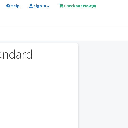
Help
Sign in
Checkout Now
(
0
)
tandard