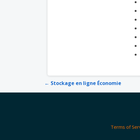
Navigation
← Stockage en ligne Économie
de
l’article
Terms of Ser