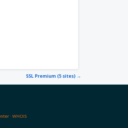
SSL Premium (5 sites) →
enter
·
WHOIS