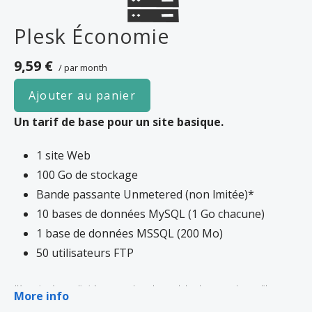
site Web. Il est très rare de voir un site Web violer les conditions de notre accord
Plesk Économie
d’hébergement ; cela arrive généralement avec les sites qui utilisent l’hébergement
comme moyen de partage ou de stockage de fichiers.
9,59 €
/ par month
Ajouter au panier
Un tarif de base pour un site basique.
1 site Web
100 Go de stockage
Bande passante Unmetered (non lmitée)*
10 bases de données MySQL (1 Go chacune)
1 base de données MSSQL (200 Mo)
50 utilisateurs FTP
*Votre site n’est pas limité en termes de stockage et de bande passante (tant qu’il
More info
respecte les conditions de l’
accord d’hébergement
). Si l’utilisation de la bande passante