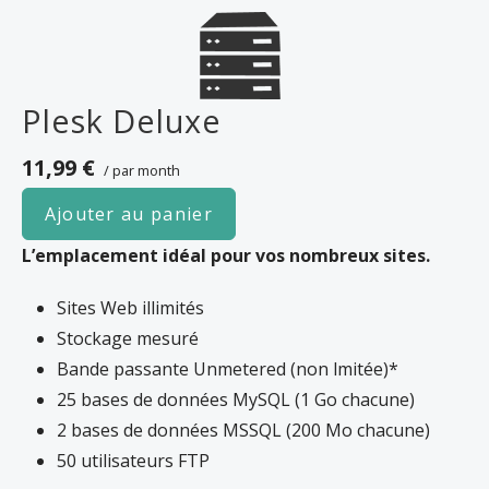
ou de l’espace de stockage de votre site Web présente un risque pour la stabilité, les
performances ou la disponibilité de nos serveurs, nous vous le signalerons par email, et il
vous faudra éventuellement faire une mise à niveau de serveur. Dans le cas contraire,
Plesk Deluxe
nous pouvons prendre des mesures pour restreindre les ressources utilisées par votre
site Web. Il est très rare de voir un site Web violer les conditions de notre accord
11,99 €
/ par month
d’hébergement ; cela arrive généralement avec les sites qui utilisent l’hébergement
comme moyen de partage ou de stockage de fichiers.
Ajouter au panier
L’emplacement idéal pour vos nombreux sites.
Sites Web illimités
Stockage mesuré
Bande passante Unmetered (non lmitée)*
25 bases de données MySQL (1 Go chacune)
2 bases de données MSSQL (200 Mo chacune)
50 utilisateurs FTP