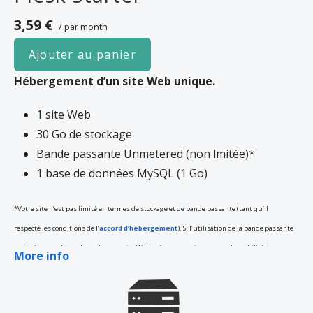
3,59 €
/ par month
Ajouter au panier
Hébergement d’un site Web unique.
1 site Web
30 Go de stockage
Bande passante Unmetered (non lmitée)*
1 base de données MySQL (1 Go)
*Votre site n’est pas limité en termes de stockage et de bande passante (tant qu’il
respecte les conditions de l’
accord d’hébergement
). Si l’utilisation de la bande passante
ou de l’espace de stockage de votre site Web présente un risque pour la stabilité, les
More info
performances ou la disponibilité de nos serveurs, nous vous le signalerons par email, et il
vous faudra éventuellement faire une mise à niveau de serveur. Dans le cas contraire,
nous pouvons prendre des mesures pour restreindre les ressources utilisées par votre