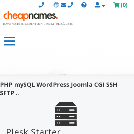
Passer
(
0
)
au
contenu
DOMAINES HÉBERGEMENT EMAIL MARKETING SÉCURITÉ
PHP mySQL WordPress Joomla CGI SSH
SFTP ..
Plesk Starter