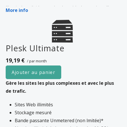
*Votre site n’est pas limité en termes de stockage et de bande passante (tant qu’il
More info
respecte les conditions de l’
accord d’hébergement
). Si l’utilisation de la bande passante
ou de l’espace de stockage de votre site Web présente un risque pour la stabilité, les
performances ou la disponibilité de nos serveurs, nous vous le signalerons par email, et il
vous faudra éventuellement faire une mise à niveau de serveur. Dans le cas contraire,
Plesk Ultimate
nous pouvons prendre des mesures pour restreindre les ressources utilisées par votre
site Web. Il est très rare de voir un site Web violer les conditions de notre accord
19,19 €
/ par month
d’hébergement ; cela arrive généralement avec les sites qui utilisent l’hébergement
comme moyen de partage ou de stockage de fichiers.
Ajouter au panier
Gère les sites les plus complexes et avec le plus
de trafic.
Sites Web illimités
Stockage mesuré
Bande passante Unmetered (non lmitée)*