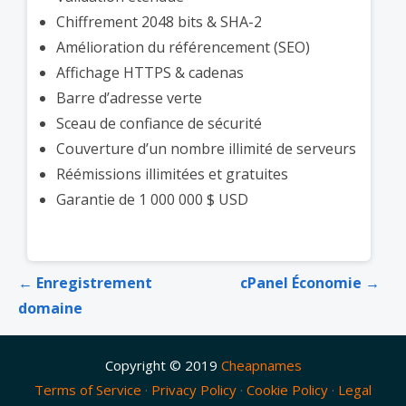
Chiffrement 2048 bits & SHA-2
Amélioration du référencement (SEO)
Affichage HTTPS & cadenas
Barre d’adresse verte
Sceau de confiance de sécurité
Couverture d’un nombre illimité de serveurs
Réémissions illimitées et gratuites
Garantie de 1 000 000 $ USD
Navigation
← Enregistrement
cPanel Économie →
de
domaine
l’article
Copyright © 2019
Cheapnames
Terms of Service
·
Privacy Policy
·
Cookie Policy
·
Legal