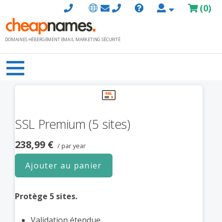
Passer
(
0
)
au
contenu
DOMAINES HÉBERGEMENT EMAIL MARKETING SÉCURITÉ
SSL Premium (5 sites)
238,99 €
/ par year
Ajouter au panier
Protège 5 sites.
Validation étendue