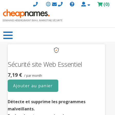
Passer
(
0
)
au
contenu
DOMAINES HÉBERGEMENT EMAIL MARKETING SÉCURITÉ
Sécurité site Web Essentiel
7,19 €
/ par month
Ajouter au panier
Détecte et supprime les programmes
malveillants.