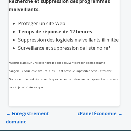
Recherche et suppression des programmes
malveillants.
Protéger un site Web
Temps de réponse de 12 heures
Suppression des logiciels malveillants illimitée
Surveillance et suppression de liste noire*
*Google place sur une liste noire les sites pouvant être considérés comme
dangereux pour les visiteurs : ainsi, il est presque impossible de vous trouver.
Nous identifions et résolvons des problèmes de liste noire pour que votre business
ne soit jamais interrompu.
Navigation
← Enregistrement
cPanel Économie →
de
domaine
l’article