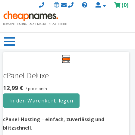
Zum
(
0
)
Inhalt
springen
DOMAINS HOSTING E-MAIL MARKETING SICHERHEIT
cPanel Deluxe
12,99 €
/ pro month
In den Warenkorb legen
cPanel-Hosting – einfach, zuverlässig und
blitzschnell.