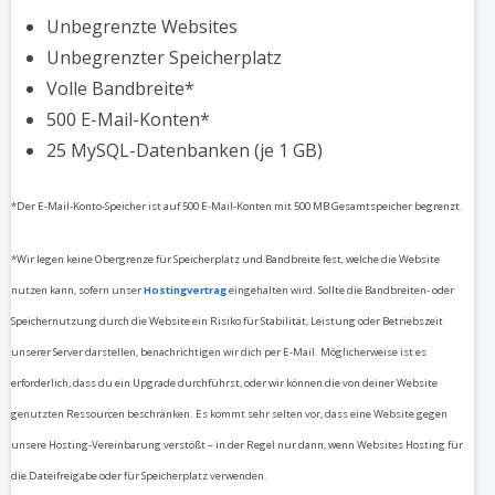
Unbegrenzte Websites
Unbegrenzter Speicherplatz
Volle Bandbreite*
500 E-Mail-Konten*
25 MySQL-Datenbanken (je 1 GB)
*Der E-Mail-Konto-Speicher ist auf 500 E-Mail-Konten mit 500 MB Gesamtspeicher begrenzt.
*Wir legen keine Obergrenze für Speicherplatz und Bandbreite fest, welche die Website
nutzen kann, sofern unser
Hostingvertrag
eingehalten wird. Sollte die Bandbreiten- oder
Speichernutzung durch die Website ein Risiko für Stabilität, Leistung oder Betriebszeit
unserer Server darstellen, benachrichtigen wir dich per E-Mail. Möglicherweise ist es
erforderlich, dass du ein Upgrade durchführst, oder wir können die von deiner Website
genutzten Ressourcen beschränken. Es kommt sehr selten vor, dass eine Website gegen
unsere Hosting-Vereinbarung verstößt – in der Regel nur dann, wenn Websites Hosting für
die Dateifreigabe oder für Speicherplatz verwenden.